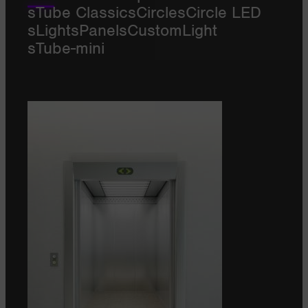
sTube Classic
sCircle
sCircle LED
sLight
sPanel
sCustomLight
sTube-mini