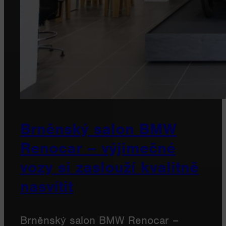
Brněnský salon BMW
Renocar – výjimečné
vozy si zaslouží kvalitně
nasvítit
Brněnský salon BMW Renocar –