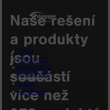
Naše řešení
a produkty
ÚVOD
jsou
PRODUKTY
KALKULACE
součástí
REFERENCE
O NÁS
více než
KONTAKTY