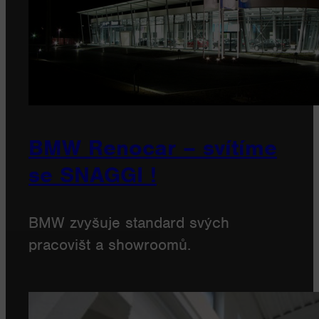
BMW Renocar – svítíme
se SNAGGI !
BMW zvyšuje standard svých
pracovišt a showroomů.