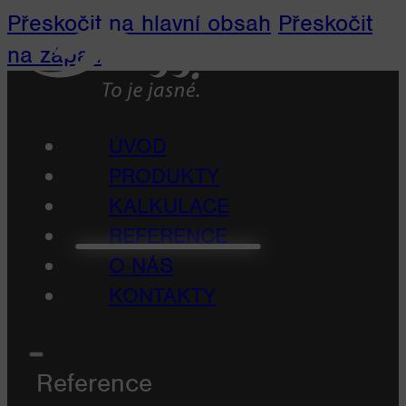
Přeskočit na hlavní obsah
Přeskočit
na zápatí
ÚVOD
PRODUKTY
KALKULACE
REFERENCE
O NÁS
KONTAKTY
Reference