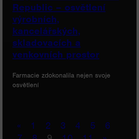
Republic – osvětlení
výrobních,
kancelářských,
skladovacích a
venkovních prostor
Farmacie zdokonalila nejen svoje
osvětlení
«
1
2
3
4
5
6
7
8
9
10
11
»