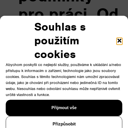
pro práci. Od
Souhlas s
té chvíle
použitím
můžete
cookies
mít
smělejší
Abychom poskytli co nejlepší služby, používáme k ukládání a/nebo
přístupu k informacím o zařízení, technologie jako jsou soubory
cookies. Souhlas s těmito technologiemi nám umožní zpracovávat
plány.
údaje, jako je chování při procházení nebo jedinečná ID na tomto
webu. Nesouhlas nebo odvolání souhlasu může nepříznivě ovlivnit
určité vlastnosti a funkce.
Přijmout vše
Vyžádejte si
Přizpůsobit