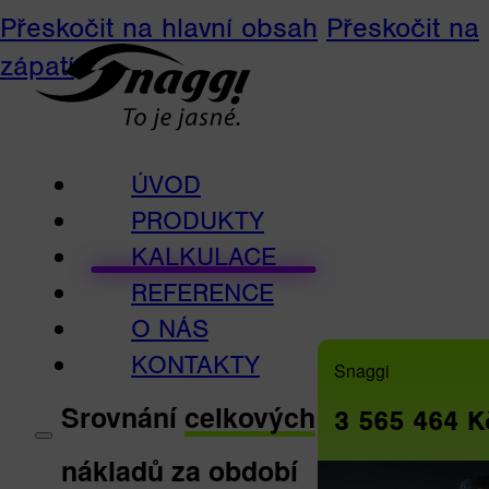
Přeskočit na hlavní obsah
Přeskočit na
zápatí
ÚVOD
PRODUKTY
KALKULACE
REFERENCE
O NÁS
KONTAKTY
Snaggi
Srovnání
celkových
3 565 464 K
nákladů za období