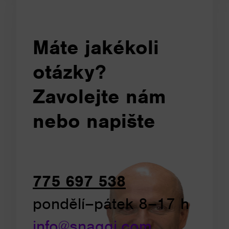
Máte jakékoli
otázky?
Zavolejte nám
nebo napište
775 697 538
pondělí–pátek 8–17 h
info@snaggi.com