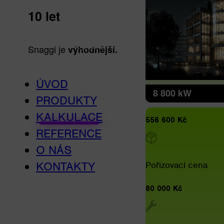
10 let
Snaggi je
výhodnější.
ÚVOD
8 800 kW
PRODUKTY
KALKULACE
556 600 Kč
REFERENCE
O NÁS
KONTAKTY
Pořizovací cena
80 000 Kč