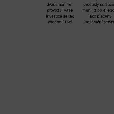
dvousměnném
produkty se běž
provozu! Vaše
mění již po 4 lete
investice se tak
jako placený
zhodnotí 15x!
pozáruční servis