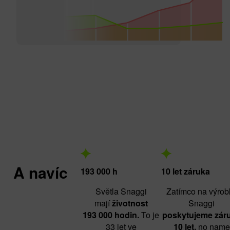
A navíc
193 000 h
10 let záruka
Světla Snaggi
Zatímco na výrob
mají
životnost
Snaggi
193 000 hodin.
To je
poskytujeme zár
33 let ve
10 let,
no name