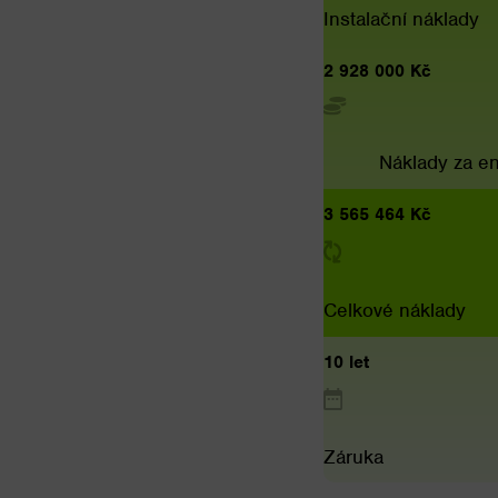
Instalační náklady
2 928 000 Kč
Náklady za en
3 565 464 Kč
Celkové náklady
10 let
Záruka