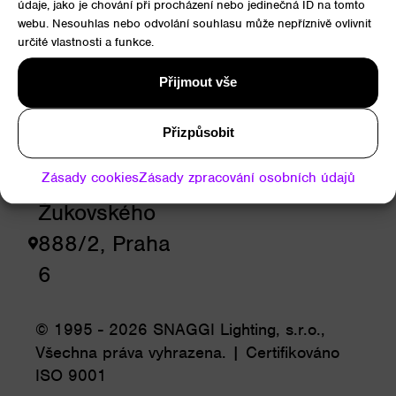
údaje, jako je chování při procházení nebo jedinečná ID na tomto
RYCHLÝ
webu. Nesouhlas nebo odvolání souhlasu může nepříznivě ovlivnit
určité vlastnosti a funkce.
KONTAKT
Přijmout vše
+420 775
Přizpůsobit
697 538
info@snaggi.com
Zásady cookies
Zásady zpracování osobních údajů
Žukovského
888/2, Praha
6
© 1995 - 2026 SNAGGI Lighting, s.r.o.,
Všechna práva vyhrazena. | Certifikováno
ISO 9001