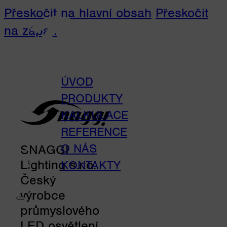
Přeskočit na hlavní obsah
Přeskočit
na zápatí
ÚVOD
PRODUKTY
KALKULACE
REFERENCE
O NÁS
SNAGGI
Lighting s.r.o.
KONTAKTY
Český
výrobce
průmyslového
LED osvětlení