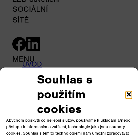
SOCIÁLNÍ
SÍTĚ
MENU
ÚVOD
PRODUKTY
Souhlas s
Úvod
KALKULACE
použitím
Produkty
REFERENCE
Reference
O NÁS
cookies
Podpora
KONTAKTY
Abychom poskytli co nejlepší služby, používáme k ukládání a/nebo
O nás
přístupu k informacím o zařízení, technologie jako jsou soubory
Kontakty
cookies. Souhlas s těmito technologiemi nám umožní zpracovávat