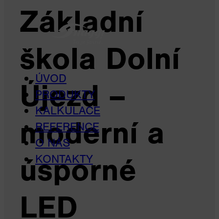
Základní
škola Dolní
ÚVOD
Újezd –
PRODUKTY
KALKULACE
moderní a
REFERENCE
O NÁS
úsporné
KONTAKTY
LED