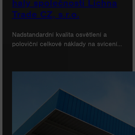
haly společnosti Lichna
Trade CZ, s.r.o.
Nadstandardní kvalita osvětlení a
poloviční celkové náklady na svícení…