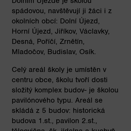
Dolním Újezdě je školou
spádovou, navštěvují ji žáci i z
okolních obcí: Dolní Újezd,
Horní Újezd, Jiříkov, Václavky,
Desná, Poříčí, Zrnětín,
Mladočov, Budislav, Osík.
Celý areál školy je umístěn v
centru obce, školu tvoří dosti
složitý komplex budov- je školou
pavilónového typu. Areál se
skládá z 5 budov: historická
budova 1.st., pavilon 2.st.,
tělocvična, šk. jídelna a kuchyň,