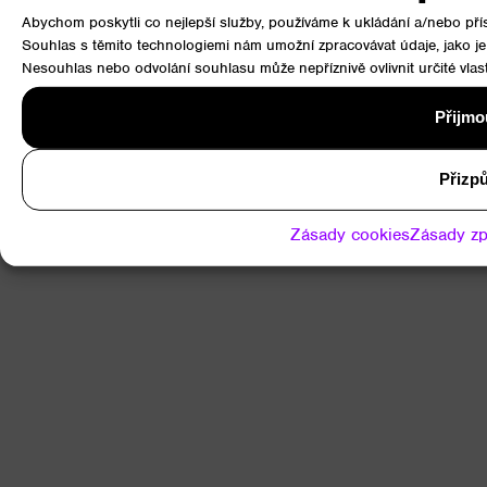
Poslední slovo bude mít váš
Abychom poskytli co nejlepší služby, používáme k ukládání a/nebo přís
elektroměr.
Souhlas s těmito technologiemi nám umožní zpracovávat údaje, jako je
Nesouhlas nebo odvolání souhlasu může nepříznivě ovlivnit určité vlast
Přijmo
Srovnávací kalkulace
Přizpů
Zásady cookies
Zásady zp