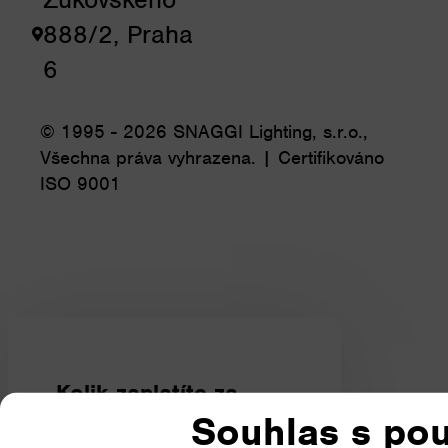
888/2, Praha
6
© 1995 - 2026 SNAGGI Lighting, s.r.o.,
Všechna práva vyhrazena. | Certifikováno
ISO 9001
Kolik
zaplatíte
za
osvětlení?
Souhlas s pou