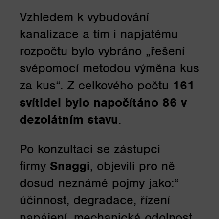
Vzhledem k vybudování
kanalizace a tím i napjatému
rozpočtu bylo vybráno „řešení
svépomocí metodou výměna kus
za kus“. Z celkového počtu
161
svítidel bylo napočítáno 86 v
dezolátním stavu
.
Po konzultaci se zástupci
firmy
Snaggi
, objevili pro ně
dosud neznámé pojmy jako:“
účinnost, degradace, řízení
napájení, mechanická odolnost,