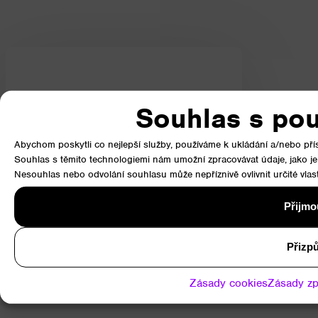
Kolik
zaplatíte
za
Souhlas s pou
osvětlení?
Abychom poskytli co nejlepší služby, používáme k ukládání a/nebo přís
Poslední slovo bude mít váš
Souhlas s těmito technologiemi nám umožní zpracovávat údaje, jako je
elektroměr.
Nesouhlas nebo odvolání souhlasu může nepříznivě ovlivnit určité vlast
Přijmo
Srovnávací kalkulace
Přizpů
Zásady cookies
Zásady zp