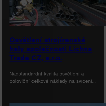
Osvětlení strojírenské
haly společnosti Lichna
Trade CZ, s.r.o.
Nadstandardní kvalita osvětlení a
poloviční celkové náklady na svícení…