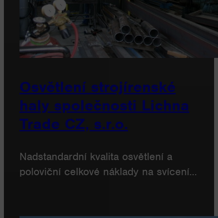
Osvětlení strojírenské
haly společnosti Lichna
Trade CZ, s.r.o.
Nadstandardní kvalita osvětlení a
poloviční celkové náklady na svícení…