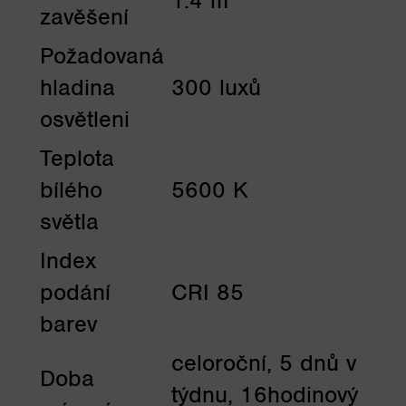
1.4 m
zavěšení
Požadovaná
hladina
300 luxů
osvětleni
Teplota
bílého
5600 K
světla
Index
podání
CRI 85
barev
celoroční, 5 dnů v
Doba
týdnu, 16hodinový