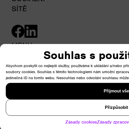
SÍTĚ
MENU
Souhlas s použi
Úvod
Abychom poskytli co nejlepší služby, používáme k ukládání a/nebo přís
soubory cookies. Souhlas s těmito technologiemi nám umožní zpracová
Produkty
jedinečná ID na tomto webu. Nesouhlas nebo odvolání souhlasu může nep
Reference
Přijmout vše
Podpora
O nás
Přizpůsobit
Kontakty
Zásady cookies
Zásady zpracov
RYCHLÝ