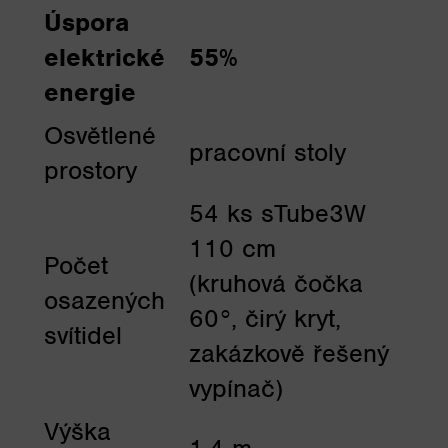
Úspora
elektrické
55%
energie
Osvětlené
pracovní stoly
prostory
54 ks sTube3W
110 cm
Počet
(kruhová čočka
osazených
60°, čirý kryt,
svítidel
zakázkově řešený
vypínač)
Výška