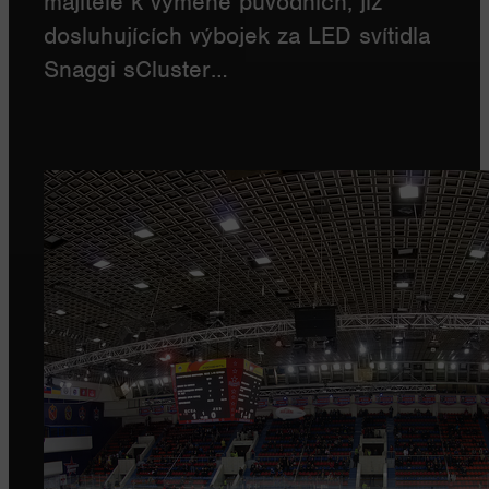
majitele k výměně původních, již
dosluhujících výbojek za LED svítidla
Snaggi sCluster…