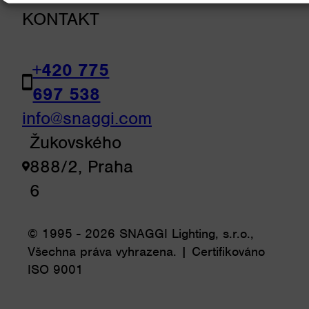
KONTAKT
+420 775
697 538
info@snaggi.com
Žukovského
888/2, Praha
6
© 1995 - 2026 SNAGGI Lighting, s.r.o.,
Všechna práva vyhrazena. | Certifikováno
ISO 9001