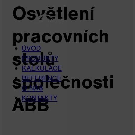
Osvětlení
pracovních
ÚVOD
stolů
PRODUKTY
KALKULACE
společnosti
REFERENCE
O NÁS
ABB
KONTAKTY