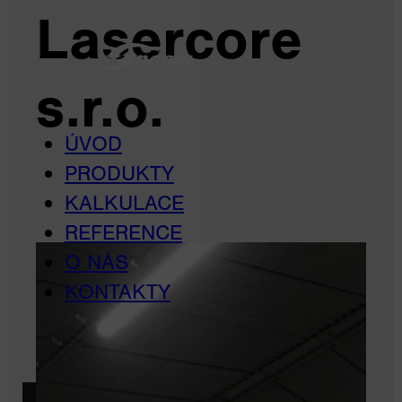
Lasercore
s.r.o.
ÚVOD
PRODUKTY
KALKULACE
REFERENCE
O NÁS
KONTAKTY