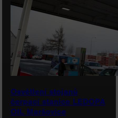
Osvětlení stojanů
čerpací stanice LEDOPA
OIL Maršovice