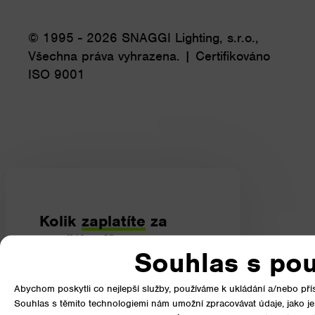
© 1995 - 2026 SNAGGI Lighting, s.r.o.,
Všechna práva vyhrazena. | Certifikováno
ISO 9001
Kolik
zaplatíte
za
osvětlení?
Souhlas s pou
Poslední slovo bude mít váš
elektroměr.
Abychom poskytli co nejlepší služby, používáme k ukládání a/nebo přís
Souhlas s těmito technologiemi nám umožní zpracovávat údaje, jako je