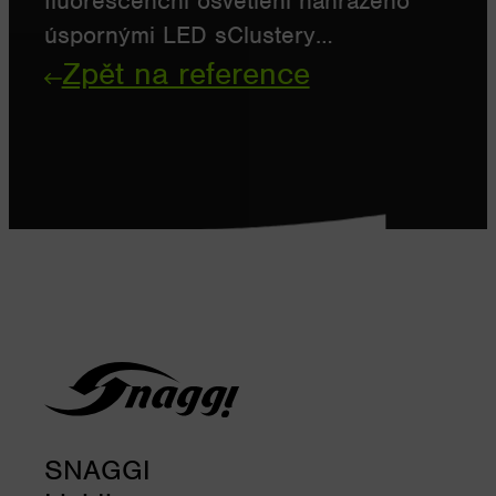
fluorescenční osvětlení nahrazeno
úspornými LED sClustery…
Zpět na reference
SNAGGI