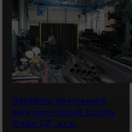
Osvětlení strojírenské
haly společnosti Lichna
Trade CZ, s.r.o.