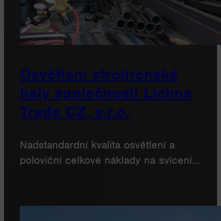
Osvětlení strojírenské
haly společnosti Lichna
Trade CZ, s.r.o.
Nadstandardní kvalita osvětlení a
poloviční celkové náklady na svícení…