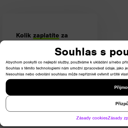
Kolik
zaplatíte
za
osvětlení?
Souhlas s pou
Poslední slovo bude mít váš
elektroměr.
Abychom poskytli co nejlepší služby, používáme k ukládání a/nebo přís
Souhlas s těmito technologiemi nám umožní zpracovávat údaje, jako je
Nesouhlas nebo odvolání souhlasu může nepříznivě ovlivnit určité vlast
Srovnávací kalkulace
Přijmo
Přizpů
Zásady cookies
Zásady zp