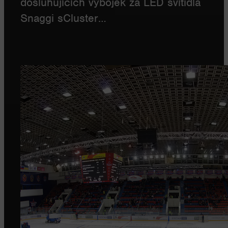
dosluhujících výbojek za LED svítidla
Snaggi sCluster…