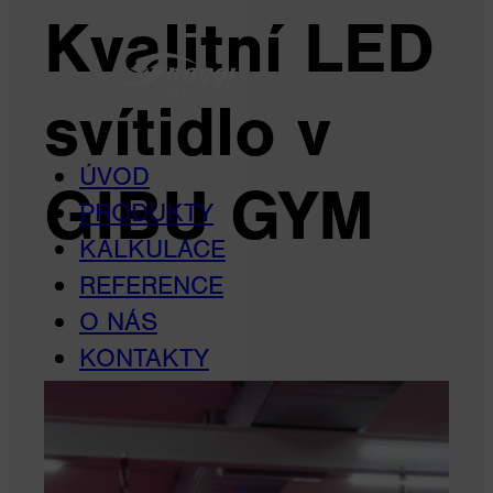
Kvalitní LED
svítidlo v
ÚVOD
GIBU GYM
PRODUKTY
KALKULACE
REFERENCE
O NÁS
KONTAKTY