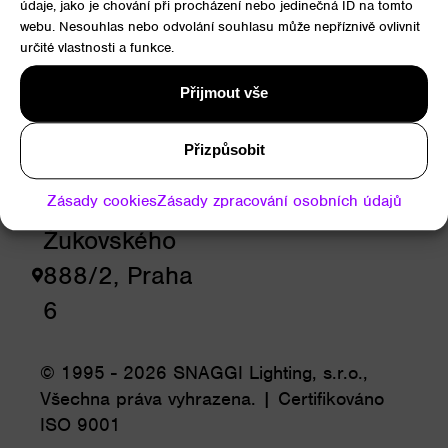
údaje, jako je chování při procházení nebo jedinečná ID na tomto
RYCHLÝ
webu. Nesouhlas nebo odvolání souhlasu může nepříznivě ovlivnit
určité vlastnosti a funkce.
KONTAKT
Přijmout vše
+420 775
Přizpůsobit
697 538
info@snaggi.com
Zásady cookies
Zásady zpracování osobních údajů
Žukovského
888/2, Praha
6
© 1995 - 2026 SNAGGI Lighting, s.r.o.,
Všechna práva vyhrazena. | Certifikováno
ISO 9001