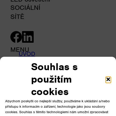
SOCIÁLNÍ
SÍTĚ
MENU
ÚVOD
PRODUKTY
Souhlas s
Úvod
KALKULACE
použitím
Produkty
REFERENCE
Reference
O NÁS
cookies
Podpora
KONTAKTY
Abychom poskytli co nejlepší služby, používáme k ukládání a/nebo
O nás
přístupu k informacím o zařízení, technologie jako jsou soubory
Kontakty
cookies. Souhlas s těmito technologiemi nám umožní zpracovávat