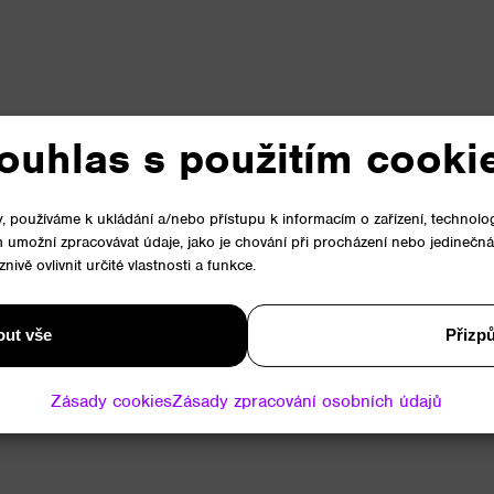
ouhlas s použitím cooki
, používáme k ukládání a/nebo přístupu k informacím o zařízení, technolo
 umožní zpracovávat údaje, jako je chování při procházení nebo jedinečn
vě ovlivnit určité vlastnosti a funkce.
out vše
Přizp
Zásady cookies
Zásady zpracování osobních údajů