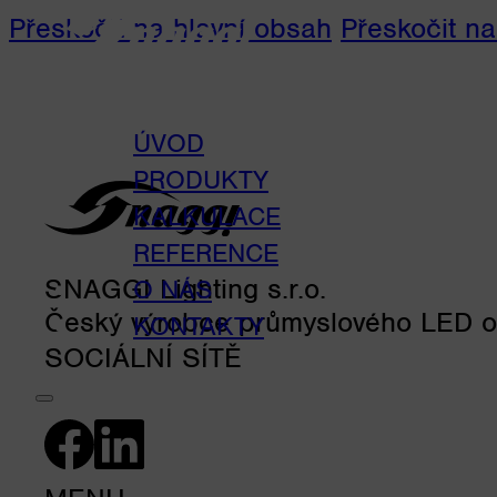
Přeskočit na hlavní obsah
Přeskočit na
ÚVOD
PRODUKTY
KALKULACE
REFERENCE
SNAGGI Lighting s.r.o.
O NÁS
Český výrobce průmyslového LED os
KONTAKTY
SOCIÁLNÍ SÍTĚ